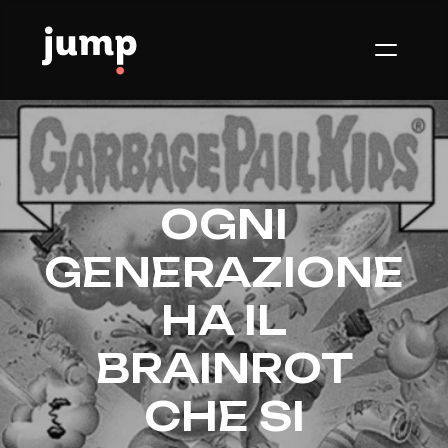
OGNI
GENERAZIONE
HA IL
BRAINROT
CHE SI