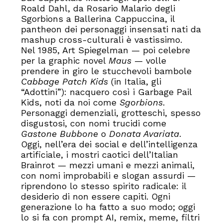
Roald Dahl, da Rosario Malario degli
Sgorbions a Ballerina Cappuccina, il
pantheon dei personaggi insensati nati da
mashup cross-culturali è vastissimo.
Nel 1985, Art Spiegelman — poi celebre
per la graphic novel
Maus
— volle
prendere in giro le stucchevoli bambole
Cabbage Patch Kids
(in Italia, gli
“Adottini”): nacquero così i Garbage Pail
Kids, noti da noi come
Sgorbions
.
Personaggi demenziali, grotteschi, spesso
disgustosi, con nomi trucidi come
Gastone Bubbone
o
Donata Avariata
.
Oggi, nell’era dei social e dell’intelligenza
artificiale, i mostri caotici dell’Italian
Brainrot — mezzi umani e mezzi animali,
con nomi improbabili e slogan assurdi —
riprendono lo stesso spirito radicale: il
desiderio di non essere capiti. Ogni
generazione lo ha fatto a suo modo; oggi
lo si fa con prompt AI, remix, meme, filtri