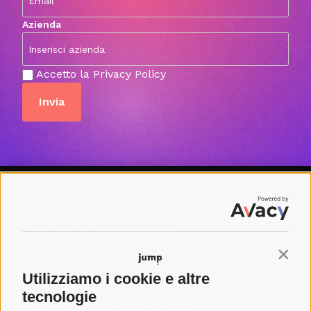
Azienda
Accetto la Privacy Policy
Hai un’idea? Realizziamola! Non
ne hai? Troviamole!
FIND US
Contin
Forlì
Utilizziamo i cookie e altre
Via Bertini 207 47122, Forlì (FC)
Milano
tecnologie
Via F. Bocconi 9, 20136 Milano