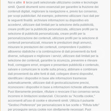
Noi e altre
8
terze parti selezionate utilizziamo cookie e tecnologie
SAY HELLO
simili. Questi strumenti sono essenziali per garantire la fruizione dei
+39 0543 1796899
contenuti digitali, migliorare la navigazione e, previo tuo consenso,
per scopi pubblicitari. Ad esempio, potremmo utilizzare i tuoi dati per
info@jumpgroup.it
le seguenti finalità: archiviare informazioni su dispositivo e/o
accedervi, utilizzare dati limitati per la selezione della pubblicità,
creare profili per la pubblicità personalizzata, utilizzare profili per la
THINK AHEAD THINK AHEAD
selezione di pubblicità personalizzata, creare profili per la
personalizzazione dei contenuti, utilizzare profili per la selezione di
contenuti personalizzati, misurare le prestazioni degli annunci,
misurare le prestazioni dei contenuti, comprendere il pubblico
attraverso statistiche o la combinazione di dati provenienti da fonti
diverse, sviluppare e migliorare i servizi, utilizzare dati limitati per la
selezione dei contenuti, garantire la sicurezza, prevenire e rilevare
frodi, correggere errori, erogare e presentare pubblicità e contenuto,
salvare e comunicare le scelte sulla privacy, abbinare e combinare
Copyright © 2024 Jump Group Srl – All Rights
dati provenienti da altre fonti di dati, collegare diversi dispositivi,
Reserved | Cap. Soc. 10.000,00 €. P.I. 04293540409 |
identificare i dispositivi in base alle informazioni trasmesse
Privacy Policy
|
Cookie Policy
|
Preferenze Cookie
|
automaticamente, utilizzare dati di geolocalizzazione precisi,
Obbligo Trasparenza L. 124/2017
|
SA8000:2014
|
Politica ISO9001
|
Segnalazioni Whistleblowing
|
riconoscere i dispositivi in base a informazioni richieste attivamente.
Responsabilità di comunicazione dei beneficiari 2021-
Puoi liberamente prestare, rifiutare o revocare il tuo consenso senza
2027
|
Politica di parità di genere
incorrere in limitazioni sostanziali. Cliccando su "Accetta cookie,"
acconsenti all'uso di cookie e strumenti simili. Utilizza il pulsante
"Gestisci Preferenze" per personalizzare le tue scelte o "Rifiuta tutto"
per proseguire senza cookie non strettamente necessari. Puoi