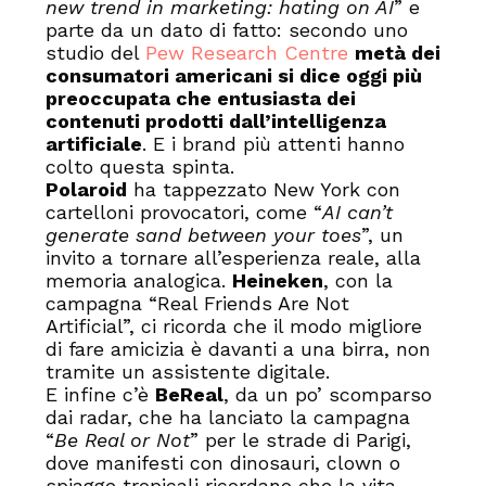
new trend in marketing: hating on AI
” e
parte da un dato di fatto: secondo uno
studio del
Pew Research Centre
metà dei
consumatori americani si dice oggi più
preoccupata che entusiasta dei
contenuti prodotti dall’intelligenza
artificiale
. E i brand più attenti hanno
colto questa spinta.
Polaroid
ha tappezzato New York con
cartelloni provocatori, come “
AI can’t
generate sand between your toes
”, un
invito a tornare all’esperienza reale, alla
memoria analogica.
Heineken
, con la
campagna “Real Friends Are Not
Artificial”, ci ricorda che il modo migliore
di fare amicizia è davanti a una birra, non
tramite un assistente digitale.
E infine c’è
BeReal
, da un po’ scomparso
dai radar, che ha lanciato la campagna
“
Be Real or Not
” per le strade di Parigi,
dove manifesti con dinosauri, clown o
spiagge tropicali ricordano che la vita