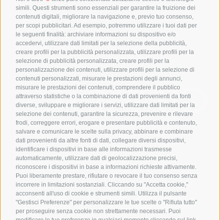
SAY HELLO
simili. Questi strumenti sono essenziali per garantire la fruizione dei
+39 0543 1796899
contenuti digitali, migliorare la navigazione e, previo tuo consenso,
per scopi pubblicitari. Ad esempio, potremmo utilizzare i tuoi dati per
info@jumpgroup.it
le seguenti finalità: archiviare informazioni su dispositivo e/o
accedervi, utilizzare dati limitati per la selezione della pubblicità,
creare profili per la pubblicità personalizzata, utilizzare profili per la
THINK AHEAD THINK AHEAD
selezione di pubblicità personalizzata, creare profili per la
personalizzazione dei contenuti, utilizzare profili per la selezione di
contenuti personalizzati, misurare le prestazioni degli annunci,
misurare le prestazioni dei contenuti, comprendere il pubblico
attraverso statistiche o la combinazione di dati provenienti da fonti
diverse, sviluppare e migliorare i servizi, utilizzare dati limitati per la
selezione dei contenuti, garantire la sicurezza, prevenire e rilevare
frodi, correggere errori, erogare e presentare pubblicità e contenuto,
salvare e comunicare le scelte sulla privacy, abbinare e combinare
Copyright © 2024 Jump Group Srl – All Rights
dati provenienti da altre fonti di dati, collegare diversi dispositivi,
Reserved | Cap. Soc. 10.000,00 €. P.I. 04293540409 |
identificare i dispositivi in base alle informazioni trasmesse
Privacy Policy
|
Cookie Policy
|
Preferenze Cookie
|
automaticamente, utilizzare dati di geolocalizzazione precisi,
Obbligo Trasparenza L. 124/2017
|
SA8000:2014
|
Politica ISO9001
|
Segnalazioni Whistleblowing
|
riconoscere i dispositivi in base a informazioni richieste attivamente.
Responsabilità di comunicazione dei beneficiari 2021-
Puoi liberamente prestare, rifiutare o revocare il tuo consenso senza
2027
|
Politica di parità di genere
incorrere in limitazioni sostanziali. Cliccando su "Accetta cookie,"
acconsenti all'uso di cookie e strumenti simili. Utilizza il pulsante
"Gestisci Preferenze" per personalizzare le tue scelte o "Rifiuta tutto"
per proseguire senza cookie non strettamente necessari. Puoi
modificare le tue preferenze in qualsiasi momento cliccando sul link