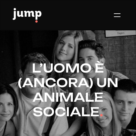
L’UOMO È
(ANCORA) UN
ANIMALE
SOCIALE
.