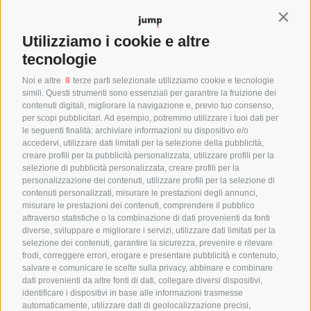
FIND US
Contin
Forlì
Utilizziamo i cookie e altre
Via Bertini 207 47122, Forlì (FC)
Milano
tecnologie
Via F. Bocconi 9, 20136 Milano
Noi e altre
8
terze parti selezionate utilizziamo cookie e tecnologie
SAY HELLO
simili. Questi strumenti sono essenziali per garantire la fruizione dei
+39 0543 1796899
contenuti digitali, migliorare la navigazione e, previo tuo consenso,
per scopi pubblicitari. Ad esempio, potremmo utilizzare i tuoi dati per
info@jumpgroup.it
le seguenti finalità: archiviare informazioni su dispositivo e/o
accedervi, utilizzare dati limitati per la selezione della pubblicità,
creare profili per la pubblicità personalizzata, utilizzare profili per la
THINK AHEAD THINK AHEAD
selezione di pubblicità personalizzata, creare profili per la
personalizzazione dei contenuti, utilizzare profili per la selezione di
contenuti personalizzati, misurare le prestazioni degli annunci,
misurare le prestazioni dei contenuti, comprendere il pubblico
attraverso statistiche o la combinazione di dati provenienti da fonti
diverse, sviluppare e migliorare i servizi, utilizzare dati limitati per la
selezione dei contenuti, garantire la sicurezza, prevenire e rilevare
frodi, correggere errori, erogare e presentare pubblicità e contenuto,
salvare e comunicare le scelte sulla privacy, abbinare e combinare
Copyright © 2024 Jump Group Srl – All Rights
dati provenienti da altre fonti di dati, collegare diversi dispositivi,
Reserved | Cap. Soc. 10.000,00 €. P.I. 04293540409 |
identificare i dispositivi in base alle informazioni trasmesse
Privacy Policy
|
Cookie Policy
|
Preferenze Cookie
|
automaticamente, utilizzare dati di geolocalizzazione precisi,
Obbligo Trasparenza L. 124/2017
|
SA8000:2014
|