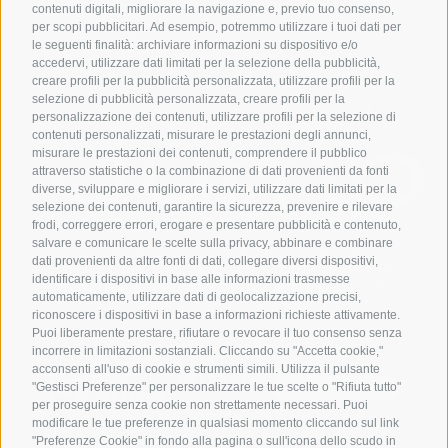
+39 0543 1796899
contenuti digitali, migliorare la navigazione e, previo tuo consenso,
per scopi pubblicitari. Ad esempio, potremmo utilizzare i tuoi dati per
info@jumpgroup.it
le seguenti finalità: archiviare informazioni su dispositivo e/o
accedervi, utilizzare dati limitati per la selezione della pubblicità,
creare profili per la pubblicità personalizzata, utilizzare profili per la
THINK AHEAD THINK AHEAD
selezione di pubblicità personalizzata, creare profili per la
personalizzazione dei contenuti, utilizzare profili per la selezione di
contenuti personalizzati, misurare le prestazioni degli annunci,
misurare le prestazioni dei contenuti, comprendere il pubblico
attraverso statistiche o la combinazione di dati provenienti da fonti
diverse, sviluppare e migliorare i servizi, utilizzare dati limitati per la
selezione dei contenuti, garantire la sicurezza, prevenire e rilevare
frodi, correggere errori, erogare e presentare pubblicità e contenuto,
salvare e comunicare le scelte sulla privacy, abbinare e combinare
Copyright © 2024 Jump Group Srl – All Rights
dati provenienti da altre fonti di dati, collegare diversi dispositivi,
Reserved | Cap. Soc. 10.000,00 €. P.I. 04293540409 |
identificare i dispositivi in base alle informazioni trasmesse
Privacy Policy
|
Cookie Policy
|
Preferenze Cookie
|
automaticamente, utilizzare dati di geolocalizzazione precisi,
Obbligo Trasparenza L. 124/2017
|
SA8000:2014
|
Politica ISO9001
|
Segnalazioni Whistleblowing
|
riconoscere i dispositivi in base a informazioni richieste attivamente.
Responsabilità di comunicazione dei beneficiari 2021-
Puoi liberamente prestare, rifiutare o revocare il tuo consenso senza
2027
|
Politica di parità di genere
incorrere in limitazioni sostanziali. Cliccando su "Accetta cookie,"
acconsenti all'uso di cookie e strumenti simili. Utilizza il pulsante
"Gestisci Preferenze" per personalizzare le tue scelte o "Rifiuta tutto"
per proseguire senza cookie non strettamente necessari. Puoi
modificare le tue preferenze in qualsiasi momento cliccando sul link
"Preferenze Cookie" in fondo alla pagina o sull'icona dello scudo in