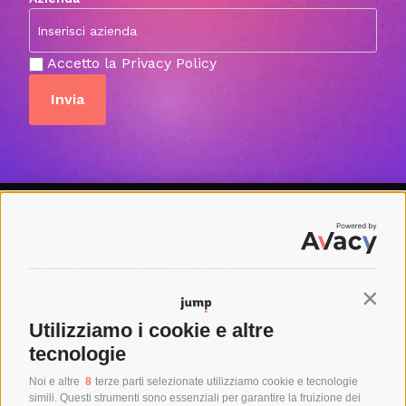
Accetto la Privacy Policy
Hai un’idea? Realizziamola! Non
ne hai? Troviamole!
FIND US
Contin
Forlì
Utilizziamo i cookie e altre
Via Bertini 207 47122, Forlì (FC)
Milano
tecnologie
Via F. Bocconi 9, 20136 Milano
Noi e altre
8
terze parti selezionate utilizziamo cookie e tecnologie
SAY HELLO
simili. Questi strumenti sono essenziali per garantire la fruizione dei