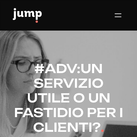
#ADV:UN
SERVIZIO
UTILE O UN
FASTIDIO PER I
CLIENTI?
.