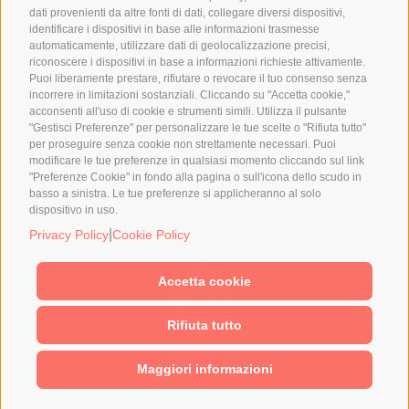
Copyright © 2024 Jump Group Srl – All Rights
dati provenienti da altre fonti di dati, collegare diversi dispositivi,
Reserved | Cap. Soc. 10.000,00 €. P.I. 04293540409 |
identificare i dispositivi in base alle informazioni trasmesse
Privacy Policy
|
Cookie Policy
|
Preferenze Cookie
|
automaticamente, utilizzare dati di geolocalizzazione precisi,
Obbligo Trasparenza L. 124/2017
|
SA8000:2014
|
Politica ISO9001
|
Segnalazioni Whistleblowing
|
riconoscere i dispositivi in base a informazioni richieste attivamente.
Responsabilità di comunicazione dei beneficiari 2021-
Puoi liberamente prestare, rifiutare o revocare il tuo consenso senza
2027
|
Politica di parità di genere
incorrere in limitazioni sostanziali. Cliccando su "Accetta cookie,"
acconsenti all'uso di cookie e strumenti simili. Utilizza il pulsante
"Gestisci Preferenze" per personalizzare le tue scelte o "Rifiuta tutto"
per proseguire senza cookie non strettamente necessari. Puoi
modificare le tue preferenze in qualsiasi momento cliccando sul link
"Preferenze Cookie" in fondo alla pagina o sull'icona dello scudo in
basso a sinistra. Le tue preferenze si applicheranno al solo
dispositivo in uso.
|
Privacy Policy
Cookie Policy
Accetta cookie
Rifiuta tutto
Maggiori informazioni