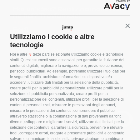
Hai un’idea? Realizziamola! Non
ne hai? Troviamole!
FIND US
Contin
Forlì
Utilizziamo i cookie e altre
Via Bertini 207 47122, Forlì (FC)
Milano
tecnologie
Via F. Bocconi 9, 20136 Milano
Noi e altre
8
terze parti selezionate utilizziamo cookie e tecnologie
SAY HELLO
simili. Questi strumenti sono essenziali per garantire la fruizione dei
+39 0543 1796899
contenuti digitali, migliorare la navigazione e, previo tuo consenso,
per scopi pubblicitari. Ad esempio, potremmo utilizzare i tuoi dati per
info@jumpgroup.it
le seguenti finalità: archiviare informazioni su dispositivo e/o
accedervi, utilizzare dati limitati per la selezione della pubblicità,
creare profili per la pubblicità personalizzata, utilizzare profili per la
THINK AHEAD THINK AHEAD
selezione di pubblicità personalizzata, creare profili per la
personalizzazione dei contenuti, utilizzare profili per la selezione di
contenuti personalizzati, misurare le prestazioni degli annunci,
misurare le prestazioni dei contenuti, comprendere il pubblico
attraverso statistiche o la combinazione di dati provenienti da fonti
diverse, sviluppare e migliorare i servizi, utilizzare dati limitati per la
selezione dei contenuti, garantire la sicurezza, prevenire e rilevare
frodi, correggere errori, erogare e presentare pubblicità e contenuto,
salvare e comunicare le scelte sulla privacy, abbinare e combinare