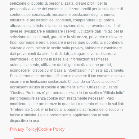
THINK AHEAD THINK AHEAD
selezione di pubblicità personalizzata, creare profili per la
personalizzazione dei contenuti, utilizzare profili per la selezione di
contenuti personalizzati, misurare le prestazioni degli annunci,
misurare le prestazioni dei contenuti, comprendere il pubblico
attraverso statistiche o la combinazione di dati provenienti da fonti
diverse, sviluppare e migliorare i servizi, utilizzare dati limitati per la
selezione dei contenuti, garantire la sicurezza, prevenire e rilevare
frodi, correggere errori, erogare e presentare pubblicità e contenuto,
salvare e comunicare le scelte sulla privacy, abbinare e combinare
Copyright © 2024 Jump Group Srl – All Rights
dati provenienti da altre fonti di dati, collegare diversi dispositivi,
Reserved | Cap. Soc. 10.000,00 €. P.I. 04293540409 |
identificare i dispositivi in base alle informazioni trasmesse
Privacy Policy
|
Cookie Policy
|
Preferenze Cookie
|
automaticamente, utilizzare dati di geolocalizzazione precisi,
Obbligo Trasparenza L. 124/2017
|
SA8000:2014
|
Politica ISO9001
|
Segnalazioni Whistleblowing
|
riconoscere i dispositivi in base a informazioni richieste attivamente.
Responsabilità di comunicazione dei beneficiari 2021-
Puoi liberamente prestare, rifiutare o revocare il tuo consenso senza
2027
|
Politica di parità di genere
incorrere in limitazioni sostanziali. Cliccando su "Accetta cookie,"
acconsenti all'uso di cookie e strumenti simili. Utilizza il pulsante
"Gestisci Preferenze" per personalizzare le tue scelte o "Rifiuta tutto"
per proseguire senza cookie non strettamente necessari. Puoi
modificare le tue preferenze in qualsiasi momento cliccando sul link
"Preferenze Cookie" in fondo alla pagina o sull'icona dello scudo in
basso a sinistra. Le tue preferenze si applicheranno al solo
dispositivo in uso.
|
Privacy Policy
Cookie Policy