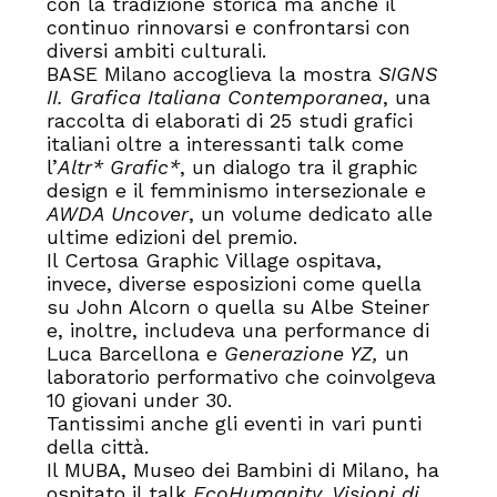
con la tradizione storica ma anche il
continuo rinnovarsi e confrontarsi con
diversi ambiti culturali.
BASE Milano accoglieva la mostra
SIGNS
II. Grafica Italiana Contemporanea
, una
raccolta di elaborati di 25 studi grafici
italiani oltre a interessanti talk come
l’
Altr* Grafic*
, un dialogo tra il graphic
design e il femminismo intersezionale e
AWDA Uncover
, un volume dedicato alle
ultime edizioni del premio.
Il Certosa Graphic Village ospitava,
invece, diverse esposizioni come quella
su John Alcorn o quella su Albe Steiner
e, inoltre, includeva una performance di
Luca Barcellona e
Generazione YZ,
un
laboratorio performativo che coinvolgeva
10 giovani under 30.
Tantissimi anche gli eventi in vari punti
della città.
Il MUBA, Museo dei Bambini di Milano, ha
ospitato il talk
EcoHumanity. Visioni di