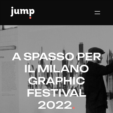
A SPASSO PER
IL MILANO
GRAPHIC
FESTIVAL
2022
.