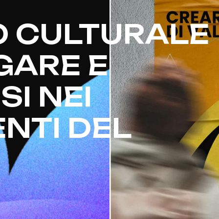
O CULTURALE
GARE E
I NEI
NTI DEL