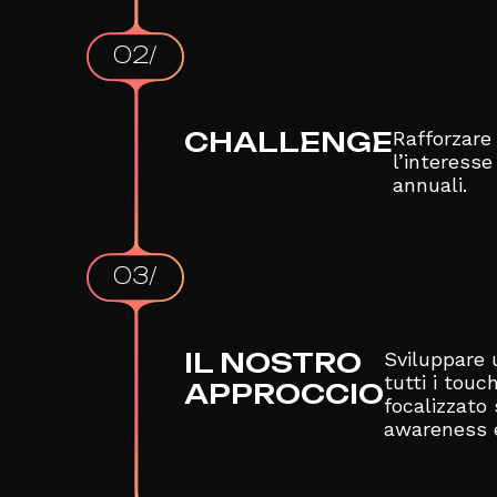
02/
CHALLENGE
Rafforzare 
l’interesse
annuali.
03/
IL NOSTRO
Sviluppare 
tutti i touc
APPROCCIO
focalizzato 
awareness e