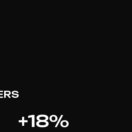
ERS
+
18
%