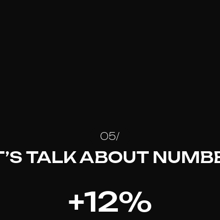
05/
T’S TALK ABOUT NUMB
+
12
%