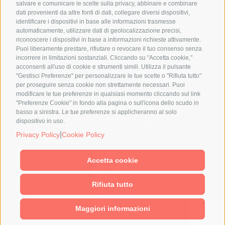
salvare e comunicare le scelte sulla privacy, abbinare e combinare
Copyright © 2024 Jump Group Srl – All Rights
dati provenienti da altre fonti di dati, collegare diversi dispositivi,
Reserved | Cap. Soc. 10.000,00 €. P.I. 04293540409 |
identificare i dispositivi in base alle informazioni trasmesse
Privacy Policy
|
Cookie Policy
|
Preferenze Cookie
|
automaticamente, utilizzare dati di geolocalizzazione precisi,
Obbligo Trasparenza L. 124/2017
|
SA8000:2014
|
Politica ISO9001
|
Segnalazioni Whistleblowing
|
riconoscere i dispositivi in base a informazioni richieste attivamente.
Responsabilità di comunicazione dei beneficiari 2021-
Puoi liberamente prestare, rifiutare o revocare il tuo consenso senza
2027
|
Politica di parità di genere
incorrere in limitazioni sostanziali. Cliccando su "Accetta cookie,"
acconsenti all'uso di cookie e strumenti simili. Utilizza il pulsante
"Gestisci Preferenze" per personalizzare le tue scelte o "Rifiuta tutto"
per proseguire senza cookie non strettamente necessari. Puoi
modificare le tue preferenze in qualsiasi momento cliccando sul link
"Preferenze Cookie" in fondo alla pagina o sull'icona dello scudo in
basso a sinistra. Le tue preferenze si applicheranno al solo
dispositivo in uso.
|
Privacy Policy
Cookie Policy
Accetta cookie
Rifiuta tutto
Maggiori informazioni