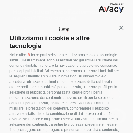
Hai un’idea? Realizziamola! Non
ne hai? Troviamole!
FIND US
Contin
Forlì
Utilizziamo i cookie e altre
Via Bertini 207 47122, Forlì (FC)
Milano
tecnologie
Via F. Bocconi 9, 20136 Milano
Noi e altre
8
terze parti selezionate utilizziamo cookie e tecnologie
SAY HELLO
simili. Questi strumenti sono essenziali per garantire la fruizione dei
+39 0543 1796899
contenuti digitali, migliorare la navigazione e, previo tuo consenso,
per scopi pubblicitari. Ad esempio, potremmo utilizzare i tuoi dati per
info@jumpgroup.it
le seguenti finalità: archiviare informazioni su dispositivo e/o
accedervi, utilizzare dati limitati per la selezione della pubblicità,
creare profili per la pubblicità personalizzata, utilizzare profili per la
THINK AHEAD THINK AHEAD
selezione di pubblicità personalizzata, creare profili per la
personalizzazione dei contenuti, utilizzare profili per la selezione di
contenuti personalizzati, misurare le prestazioni degli annunci,
misurare le prestazioni dei contenuti, comprendere il pubblico
attraverso statistiche o la combinazione di dati provenienti da fonti
diverse, sviluppare e migliorare i servizi, utilizzare dati limitati per la
selezione dei contenuti, garantire la sicurezza, prevenire e rilevare
frodi, correggere errori, erogare e presentare pubblicità e contenuto,